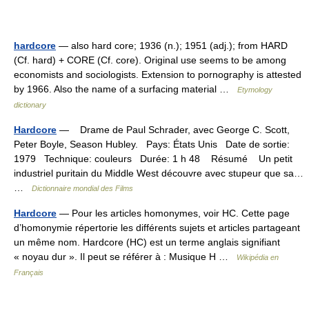
hardcore
— also hard core; 1936 (n.); 1951 (adj.); from HARD
(Cf. hard) + CORE (Cf. core). Original use seems to be among
economists and sociologists. Extension to pornography is attested
by 1966. Also the name of a surfacing material …
Etymology
dictionary
Hardcore
— Drame de Paul Schrader, avec George C. Scott,
Peter Boyle, Season Hubley. Pays: États Unis Date de sortie:
1979 Technique: couleurs Durée: 1 h 48 Résumé Un petit
industriel puritain du Middle West découvre avec stupeur que sa…
…
Dictionnaire mondial des Films
Hardcore
— Pour les articles homonymes, voir HC. Cette page
d’homonymie répertorie les différents sujets et articles partageant
un même nom. Hardcore (HC) est un terme anglais signifiant
« noyau dur ». Il peut se référer à : Musique H …
Wikipédia en
Français