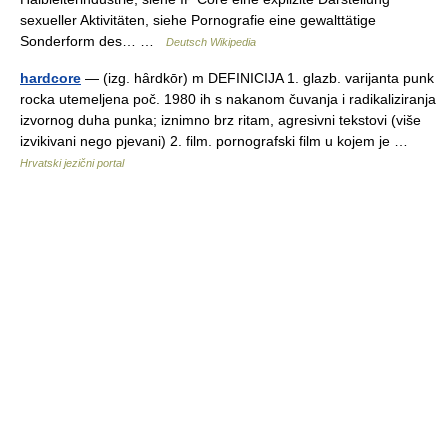
sexueller Aktivitäten, siehe Pornografie eine gewalttätige
Sonderform des… …
Deutsch Wikipedia
hardcore
— (izg. hȃrdkōr) m DEFINICIJA 1. glazb. varijanta punk
rocka utemeljena poč. 1980 ih s nakanom čuvanja i radikaliziranja
izvornog duha punka; iznimno brz ritam, agresivni tekstovi (više
izvikivani nego pjevani) 2. film. pornografski film u kojem je …
Hrvatski jezični portal