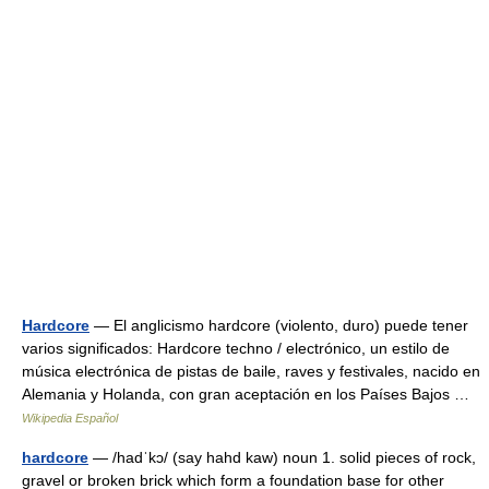
Hardcore
— El anglicismo hardcore (violento, duro) puede tener
varios significados: Hardcore techno / electrónico, un estilo de
música electrónica de pistas de baile, raves y festivales, nacido en
Alemania y Holanda, con gran aceptación en los Países Bajos …
Wikipedia Español
hardcore
— /hadˈkɔ/ (say hahd kaw) noun 1. solid pieces of rock,
gravel or broken brick which form a foundation base for other