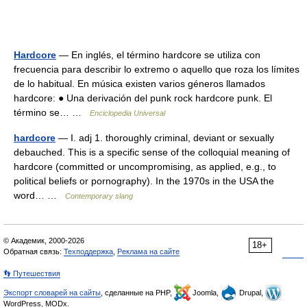
Hardcore
— En inglés, el término hardcore se utiliza con
frecuencia para describir lo extremo o aquello que roza los límites
de lo habitual. En música existen varios géneros llamados
hardcore: ● Una derivación del punk rock hardcore punk. El
término se… …
Enciclopedia Universal
hardcore
— I. adj 1. thoroughly criminal, deviant or sexually
debauched. This is a specific sense of the colloquial meaning of
hardcore (committed or uncompromising, as applied, e.g., to
political beliefs or pornography). In the 1970s in the USA the
word… …
Contemporary slang
© Академик, 2000-2026
18+
Обратная связь:
Техподдержка
,
Реклама на сайте
👣 Путешествия
Экспорт словарей на сайты
, сделанные на PHP,
Joomla,
Drupal,
WordPress, MODx.