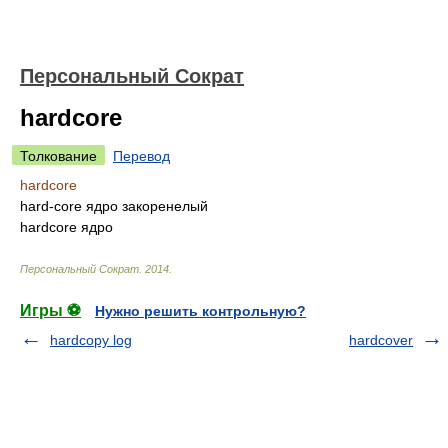
Персональный Сократ
hardcore
Толкование
Перевод
hardcore
hard-core ядро закоренелый
hardcore ядро
Персональный Сократ
.
2014
.
Игры ⚽
Нужно решить контрольную?
hardcopy log
hardcover