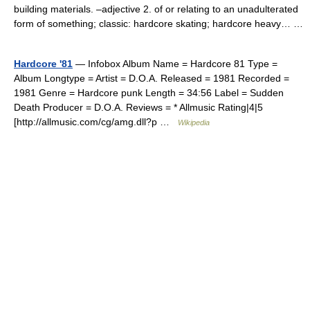
building materials. –adjective 2. of or relating to an unadulterated
form of something; classic: hardcore skating; hardcore heavy… …
Hardcore '81
— Infobox Album Name = Hardcore 81 Type =
Album Longtype = Artist = D.O.A. Released = 1981 Recorded =
1981 Genre = Hardcore punk Length = 34:56 Label = Sudden
Death Producer = D.O.A. Reviews = * Allmusic Rating|4|5
[http://allmusic.com/cg/amg.dll?p …
Wikipedia